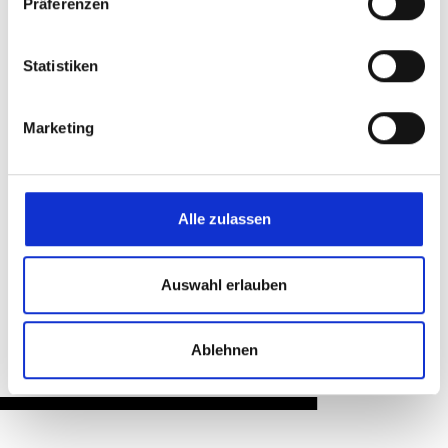
unterstützten.
Präferenzen
Text: Caritas international
Statistiken
(kw)
Marketing
Teilen & Drucken
Alle zulassen
Zurück
Auswahl erlauben
Ablehnen