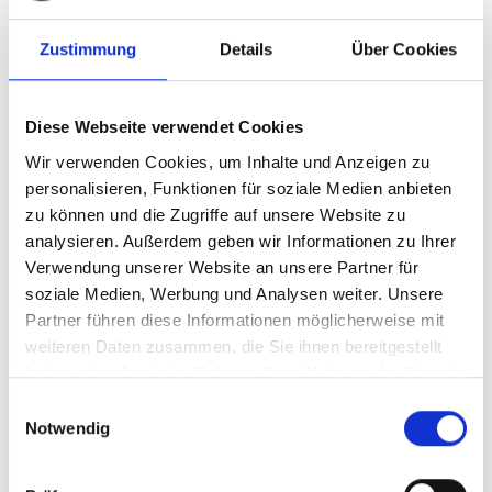
Folgen des Erdbebens
weitreichend
Zustimmung
Details
Über Cookies
Caritas international unterstützt die Menschen in einer
Vielzahl von Projekten. Außer der Verteilung von
Diese Webseite verwendet Cookies
Lebensmitteln, Gutscheinen, Hygieneartikeln und
Haushaltsmitteln in den syrischen Städten Homs, Latakia
Wir verwenden Cookies, um Inhalte und Anzeigen zu
und Aleppo engagiert sich das Hilfswerk mit seinen Partnern
personalisieren, Funktionen für soziale Medien anbieten
in verschiedenen Bildungsprojekten, hilft durch
zu können und die Zugriffe auf unsere Website zu
psychosoziale Beratung und unterstützt Menschen mit
analysieren. Außerdem geben wir Informationen zu Ihrer
Behinderungen sowie deren Familien. Darüber hinaus hilft
Verwendung unserer Website an unsere Partner für
Caritas international dabei, die weitreichenden Folgen des
soziale Medien, Werbung und Analysen weiter. Unsere
Erdbebens in Zusammenarbeit mit den
Partner führen diese Informationen möglicherweise mit
Partnerorganisationen in Syrien zu lindern.
weiteren Daten zusammen, die Sie ihnen bereitgestellt
haben oder die sie im Rahmen Ihrer Nutzung der Dienste
Caritas international
hilft den Menschen in Syrien seit dem
gesammelt haben.
Einwilligungsauswahl
Kriegsbeginn am 15. März 2011. Allein in den vergangenen
Notwendig
fünf Jahren konnte das Hilfswerk knapp 20 Millionen Euro an
Gelder bereitstellen und damit mehr als 155.000 Menschen