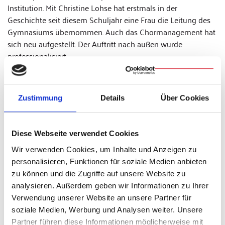
Institution. Mit Christine Lohse hat erstmals in der
Geschichte seit diesem Schuljahr eine Frau die Leitung des
Gymnasiums übernommen. Auch das Chormanagement hat
sich neu aufgestellt. Der Auftritt nach außen wurde
professionalisiert.
Tag der offenen Tür, 7. März von
Zustimmung
Details
Über Cookies
11.00 – 14.00 Uhr
Regensburger Domspatzen, Reichsstraße 22 (Haupteingang
Diese Webseite verwendet Cookies
gegenüber Diepenbrockstraße 8), 93055 Regensburg,
Wir verwenden Cookies, um Inhalte und Anzeigen zu
Weitere Infos:
www.domspatzen.de
personalisieren, Funktionen für soziale Medien anbieten
zu können und die Zugriffe auf unsere Website zu
©
©
analysieren. Außerdem geben wir Informationen zu Ihrer
Michael
Michael
Verwendung unserer Website an unsere Partner für
Vogl
Vogl
soziale Medien, Werbung und Analysen weiter. Unsere
Teilen & Drucken
Partner führen diese Informationen möglicherweise mit