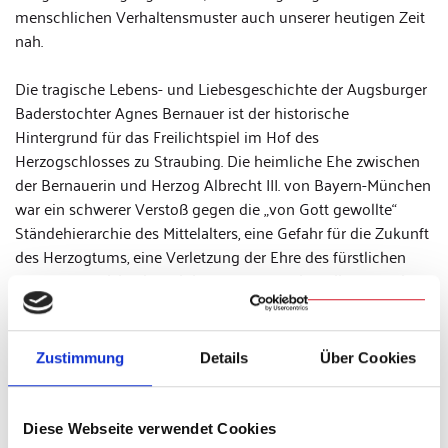
menschlichen Verhaltensmuster auch unserer heutigen Zeit
nah.
Die tragische Lebens- und Liebesgeschichte der Augsburger
Baderstochter Agnes Bernauer ist der historische
Hintergrund für das Freilichtspiel im Hof des
Herzogschlosses zu Straubing. Die heimliche Ehe zwischen
der Bernauerin und Herzog Albrecht III. von Bayern-München
war ein schwerer Verstoß gegen die „von Gott gewollte“
Ständehierarchie des Mittelalters, eine Gefahr für die Zukunft
des Herzogtums, eine Verletzung der Ehre des fürstlichen
Hauses Wittelsbach und des ganzen Landes. Alle Versuche
Albrecht von Agnes abzubringen scheiterten. Da griff
Albrechts Vater, Herzog Ernst I. zur rohen Gewalt. Unter
Vorwand der Schadenzauberei, des Hochverrats und der
Zustimmung
Details
Über Cookies
Landschädlichkeit ließ er Agnes am 12.10.1435 in der Donau
bei Straubing ertränken. Beim Spiel dröhnen Trommeln und
schmettern Fanfaren, Rosse wiehern und Hufe klappern auf
Diese Webseite verwendet Cookies