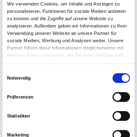
dem historischen Pflaster. Die Zeit edler und intriganter Ritter
Wir verwenden Cookies, um Inhalte und Anzeigen zu
und ihrer spitzhütigen wie spitzzüngigen Hofdamen wird
personalisieren, Funktionen für soziale Medien anbieten
nachgestellt. Um den Adel herum gibt es schwatzende
zu können und die Zugriffe auf unsere Website zu
Bauern und feilschende Kaufleute, tratschende
analysieren. Außerdem geben wir Informationen zu Ihrer
Küchenmägde und großmäulige Ritter, saufende Bürger und
Verwendung unserer Website an unsere Partner für
streitlustige Knappen. Das Historienspektakel präsentiert sich
soziale Medien, Werbung und Analysen weiter. Unsere
in 15 akribisch choreographierten Szenen in perfekter
Partner führen diese Informationen möglicherweise mit
Beleuchtung. Die Spieler mal deftig und zart, gnadenlos
weiteren Daten zusammen, die Sie ihnen bereitgestellt
grausam und liebevoll mitleidend – so wie es der
haben oder die sie im Rahmen Ihrer Nutzung der Dienste
stimmgewaltige Spielansager in die Welt hinaustrommelt.
gesammelt haben.
Aufführungen gibt es bis einschließlich 22. Juli jeden
Einwilligungsauswahl
Notwendig
Mittwoch, Freitag, Samstag und Sonntag um 20.30 Uhr.
Teilen & Drucken
Präferenzen
Statistiken
Marketing