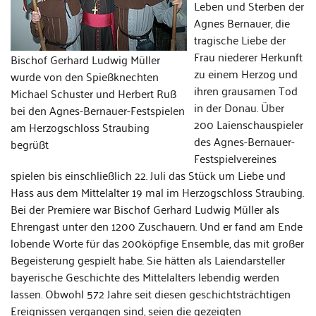
Leben und Sterben der
Agnes Bernauer, die
tragische Liebe der
Frau niederer Herkunft
Bischof Gerhard Ludwig Müller
zu einem Herzog und
wurde von den Spießknechten
ihren grausamen Tod
Michael Schuster und Herbert Ruß
in der Donau. Über
bei den Agnes-Bernauer-Festspielen
200 Laienschauspieler
am Herzogschloss Straubing
des Agnes-Bernauer-
begrüßt
Festspielvereines
spielen bis einschließlich 22. Juli das Stück um Liebe und
Hass aus dem Mittelalter 19 mal im Herzogschloss Straubing.
Bei der Premiere war Bischof Gerhard Ludwig Müller als
Ehrengast unter den 1200 Zuschauern. Und er fand am Ende
lobende Worte für das 200köpfige Ensemble, das mit großer
Begeisterung gespielt habe. Sie hätten als Laiendarsteller
bayerische Geschichte des Mittelalters lebendig werden
lassen. Obwohl 572 Jahre seit diesen geschichtsträchtigen
Ereignissen vergangen sind, seien die gezeigten