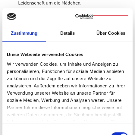
Leidenschaft um die Mädchen.
In der Regel bleiben die Mädchen fünf Jahre im Schutzhaus.
Das Ziel ist die Reintegration in die Familie, zu Verwandten
Zustimmung
Details
Über Cookies
oder der Start in ein unabhängiges Leben. Dafür haben die
Ordensschwestern ein Konzept entwickelt. Es basiert auf
dem Grundsatz
Caring, Teaching, Healing
. Bei dem Ansatz
Diese Webseite verwendet Cookies
aus den Gesundheitswissenschaften geht es darum, sich in
einem ersten Schritt um die Grundbedürfnisse der
Wir verwenden Cookies, um Inhalte und Anzeigen zu
betroffenen Personen zu kümmern. Dazu gehören
personalisieren, Funktionen für soziale Medien anbieten
beispielsweise Essen, Kleidung oder eine Unterkunft. Im
zu können und die Zugriffe auf unsere Website zu
zweiten Schritt steht formelle und spirituelle Bildung im
analysieren. Außerdem geben wir Informationen zu Ihrer
Vordergrund. Am Ende sollen die Mädchen heilen. Dabei
Verwendung unserer Website an unsere Partner für
helfen ihnen therapeutische und juristische
soziale Medien, Werbung und Analysen weiter. Unsere
Unterstützungsangebote.
Partner führen diese Informationen möglicherweise mit
weiteren Daten zusammen, die Sie ihnen bereitgestellt
haben oder die sie im Rahmen Ihrer Nutzung der Dienste
Früher war Schwester Ailyn Binco Sozialarbeiterin bei der
gesammelt haben.
Caritas Manila. Heute kümmert sie sich mit ihrer
Einwilligungsauswahl