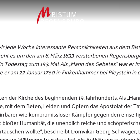
Person
Ei
de
 wir jede Woche interessante Persönlichkeiten aus dem Bi
geht es um den am 8. März 1833 verstorbenen Regensburge
in Todestag zum 193. Mal. Als „Mann des Gebetes“ war er 
 er am 22. Januar 1760 in Finkenhammer bei Pleystein in 
n der Kirche des beginnenden 19. Jahrhunderts. Als „Man
, mit dem Beten, Leiden und Opfern das Apostolat der Ta
irrbarer wie kompromissloser Kämpfer gegen den einseit
t bloßer Humanität, die unendlich reiche und schöpferisch
rtauschen wollte“, beschreibt Domvikar Georg Schwager, L
nsburg. Wittmann trug dazu bei, die Aufklärung zu überwi