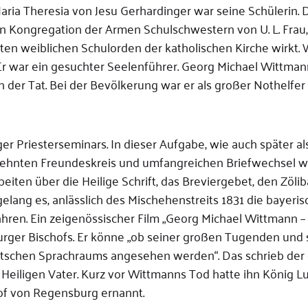
ia Theresia von Jesu Gerhardinger war seine Schülerin. D
 Kongregation der Armen Schulschwestern von U. L. Frau, 
ten weiblichen Schulorden der katholischen Kirche wirkt.
Er war ein gesuchter Seelenführer. Georg Michael Wittman
 der Tat. Bei der Bevölkerung war er als großer Nothelfer
 Priesterseminars. In dieser Aufgabe, wie auch später al
dehnten Freundeskreis und umfangreichen Briefwechsel w
ten über die Heilige Schrift, das Breviergebet, den Zölib
ang es, anlässlich des Mischehenstreits 1831 die bayeri
hren. Ein zeigenössischer Film „Georg Michael Wittmann –
rger Bischofs. Er könne „ob seiner großen Tugenden und 
eutschen Sprachraums angesehen werden“. Das schrieb der
Heiligen Vater. Kurz vor Wittmanns Tod hatte ihn König Lu
hof von Regensburg ernannt.