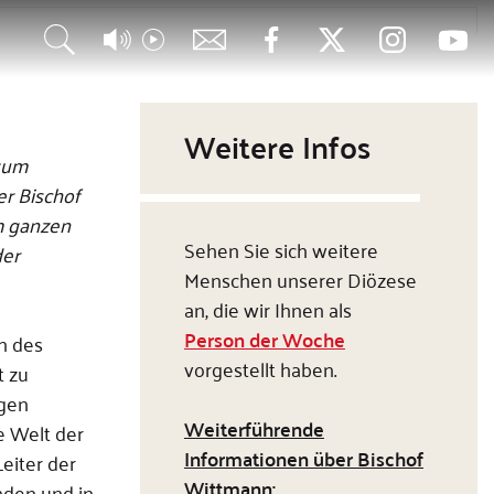
 der Woche: Bischof Georg Michael Wittmann
nflussreicher Mann
s Gebets
Weitere Infos
stum
r Bischof
im ganzen
Sehen Sie sich weitere
der
Menschen unserer Diözese
an, die wir Ihnen als
Person der Woche
n des
vorgestellt haben.
t zu
igen
Weiterführende
e Welt der
Informationen über Bischof
eiter der
Wittmann:
nden und in