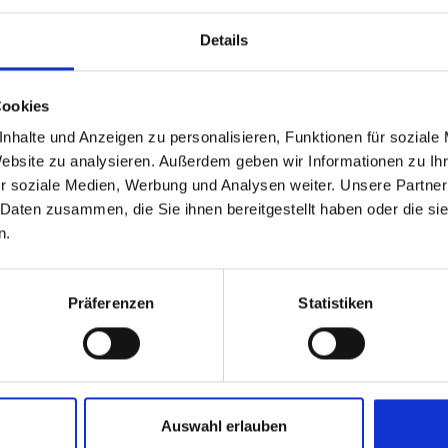
Details
Cookies
nhalte und Anzeigen zu personalisieren, Funktionen für soziale
Website zu analysieren. Außerdem geben wir Informationen zu I
r soziale Medien, Werbung und Analysen weiter. Unsere Partner
 Daten zusammen, die Sie ihnen bereitgestellt haben oder die s
n.
Abteilung für Selig- und Heiligsprechungsprozesse, Oberm
Präferenzen
Statistiken
n Seligsprechungsprozess von Georg Michael Wittmann ein
ndgrad verliehen: er wurde von Papst Franziskus zum „E
Auswahl erlauben
g ist nun nur noch die Anerkennung einer auffallenden