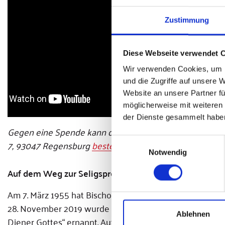
Zustimmung
Diese Webseite verwendet 
Wir verwenden Cookies, um I
und die Zugriffe auf unsere 
Website an unsere Partner fü
möglicherweise mit weiteren
der Dienste gesammelt habe
Gegen eine Spende kann der Film auch als DVD bei der 
Einwilligungsauswahl
7, 93047 Regensburg
bestellt werden
.
Notwendig
Auf dem Weg zur Seligsprechung
Am 7. März 1955 hat Bischof Dr. Michael Buchberger de
28. November 2019 wurde Wittmann der heroische Tuge
Ablehnen
Diener Gottes“ ernannt. Auf dem Weg zur Seligsprechun