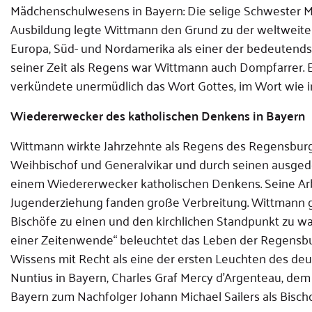
Mädchenschulwesens in Bayern: Die selige Schwester Mar
Ausbildung legte Wittmann den Grund zu der weltweiten
Europa, Süd- und Nordamerika als einer der bedeutends
seiner Zeit als Regens war Wittmann auch Dompfarrer. 
verkündete unermüdlich das Wort Gottes, im Wort wie in
Wiedererwecker des katholischen Denkens in Bayern
Wittmann wirkte Jahrzehnte als Regens des Regensburger
Weihbischof und Generalvikar und durch seinen ausge
einem Wiedererwecker katholischen Denkens. Seine Arbei
Jugenderziehung fanden große Verbreitung. Wittmann gel
Bischöfe zu einen und den kirchlichen Standpunkt zu wa
einer Zeitenwende“ beleuchtet das Leben der Regensbu
Wissens mit Recht als eine der ersten Leuchten des d
Nuntius in Bayern, Charles Graf Mercy d'Argenteau, dem 
Bayern zum Nachfolger Johann Michael Sailers als Bisc