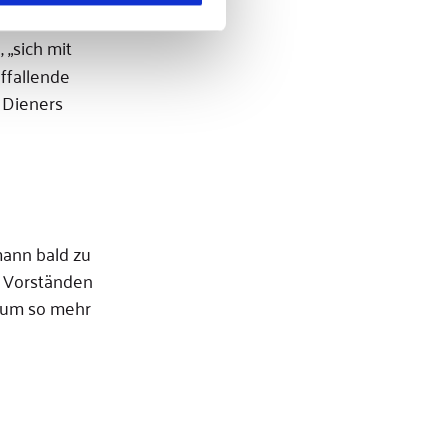
 „sich mit
ffallende
 Dieners
mann bald zu
n Vorständen
n um so mehr