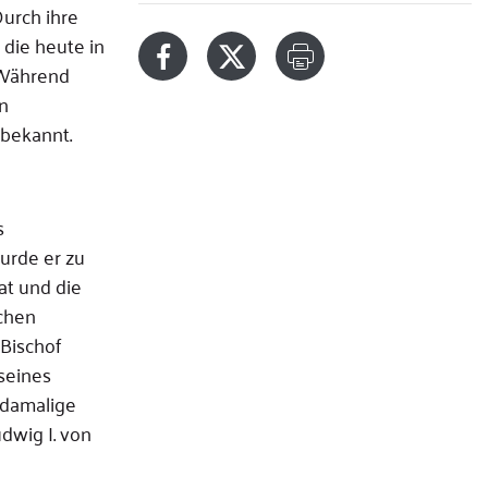
urch ihre
die heute in
 Während
n
 bekannt.
s
urde er zu
at und die
schen
 Bischof
seines
 damalige
dwig I. von