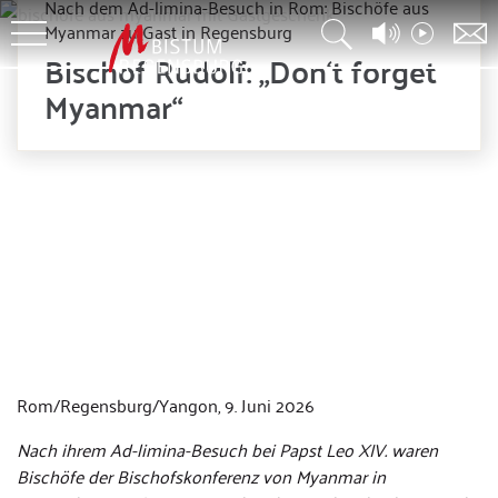
Nach dem Ad-limina-Besuch in Rom: Bischöfe aus
Myanmar zu Gast in Regensburg
Bischof Rudolf: „Don‘t forget
Myanmar“
© Gregor Tautz
Rom/Regensburg/Yangon, 9. Juni 2026
Nach ihrem Ad-limina-Besuch bei Papst Leo XIV. waren
Bischöfe der Bischofskonferenz von Myanmar in