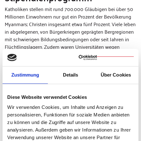
Katholiken stellen mit rund 700.000 Gläubigen bei über 50
Millionen Einwohnern nur gut ein Prozent der Bevölkerung
Myanmars; Christen insgesamt etwa fünf Prozent. Viele leben
in abgelegenen, von Bürgerkriegen geprägten Bergregionen
mit schwierigen Bildungsbedingungen oder seit Jahren in
Flüchtlingslagern. Zudem waren Universitäten wegen
politischer Unruhen immer wieder über längere Zeit
geschlossen, Abschlüsse wurden international nicht
anerkannt, und Armut zwang viele trotz Qualifikation zur
Zustimmung
Details
Über Cookies
Arbeit in der Landwirtschaft.
Vor dem abendlichen Festakt
Diese Webseite verwendet Cookies
feierten die Gäste mit dem
Wir verwenden Cookies, um Inhalte und Anzeigen zu
Regensburger Bischof eine
personalisieren, Funktionen für soziale Medien anbieten
Andacht in der Emmeramskrypta.
zu können und die Zugriffe auf unsere Website zu
analysieren. Außerdem geben wir Informationen zu Ihrer
Verwendung unserer Website an unsere Partner für
2011 erfolgte eine vorsichtige Öffnung. 2016 ergab sich mit