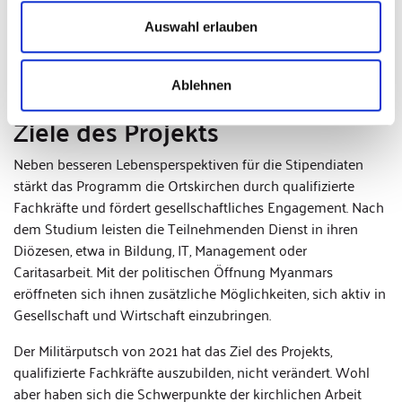
Akademischen Austauschdienst ein Stipendienprogramm. Es
ermöglicht katholischen Laien ein Studium in Thailand. Das
Auswahl erlauben
Bistum Regensburg übernimmt die Kosten vollständig. Der
KAAD begleitet die Studierenden fachlich, akademisch und
Ablehnen
persönlich.
Ziele des Projekts
Neben besseren Lebensperspektiven für die Stipendiaten
stärkt das Programm die Ortskirchen durch qualifizierte
Fachkräfte und fördert gesellschaftliches Engagement. Nach
dem Studium leisten die Teilnehmenden Dienst in ihren
Diözesen, etwa in Bildung, IT, Management oder
Caritasarbeit. Mit der politischen Öffnung Myanmars
eröffneten sich ihnen zusätzliche Möglichkeiten, sich aktiv in
Gesellschaft und Wirtschaft einzubringen.
Der Militärputsch von 2021 hat das Ziel des Projekts,
qualifizierte Fachkräfte auszubilden, nicht verändert. Wohl
aber haben sich die Schwerpunkte der kirchlichen Arbeit