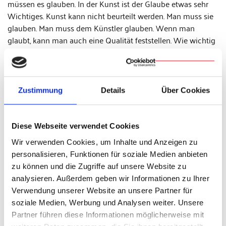
müssen es glauben. In der Kunst ist der Glaube etwas sehr
Wichtiges. Kunst kann nicht beurteilt werden. Man muss sie
glauben. Man muss dem Künstler glauben. Wenn man
glaubt, kann man auch eine Qualität feststellen. Wie wichtig
Religion ist, kann man nur daran messen, dass sie die
Menschen zwingt zu glauben. Verlieren wir den Glauben,
dann können wir auch unserem Nächsten nicht mehr
glauben. Verliert man den Glauben, endet man in einer Art
Zustimmung
Details
Über Cookies
Zynismus“, so der Künstler. Kunst dürfe auch nicht zur
Unterhaltung degradiert werden, fordert Markus Lüpertz.
Dient sie nur der Unterhaltung, dem Spaß und ist gefällig, so
Diese Webseite verwendet Cookies
erfülle sie nicht mehr das, was eigentlich in den Köpfen der
Wir verwenden Cookies, um Inhalte und Anzeigen zu
Betrachter passieren müsse. Dies sei aber ein aktuelles
personalisieren, Funktionen für soziale Medien anbieten
Phänomen unserer Zeit und könne daran liegen, dass die
zu können und die Zugriffe auf unsere Website zu
Menschen den Künstlern nicht mehr glauben, so wie sie dem
analysieren. Außerdem geben wir Informationen zu Ihrer
Pfarrer nicht mehr glauben. „Eine glaubenslose Welt ist
Verwendung unserer Website an unsere Partner für
kulturell nicht tragbar. Kunst braucht Emphase, Hingabe,
soziale Medien, Werbung und Analysen weiter. Unsere
Bestätigung im Publikum. Das ist das Wichtigste für den
Partner führen diese Informationen möglicherweise mit
Künstler, damit er nicht in einem zynischen, leeren Raum