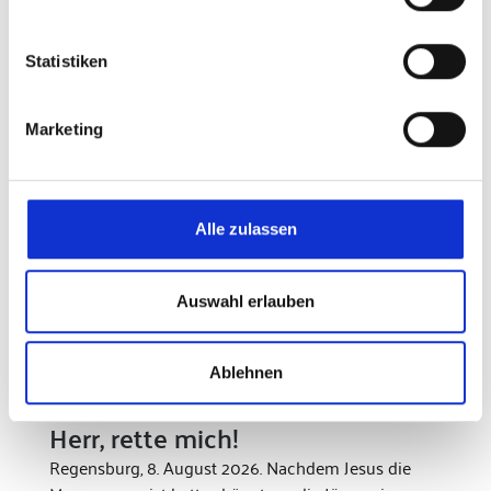
Nachrichten
Statistiken
Marketing
Alle zulassen
Auswahl erlauben
Durch das Kirchenjahr: der Blog zum
Ablehnen
Sonntagsevangelium
Herr, rette mich!
Regensburg, 8. August 2026. Nachdem Jesus die