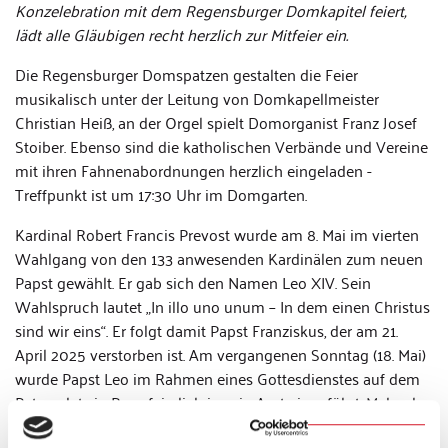
Konzelebration mit dem Regensburger Domkapitel feiert,
lädt alle Gläubigen recht herzlich zur Mitfeier ein.
Die Regensburger Domspatzen gestalten die Feier
musikalisch unter der Leitung von Domkapellmeister
Christian Heiß, an der Orgel spielt Domorganist Franz Josef
Stoiber. Ebenso sind die katholischen Verbände und Vereine
mit ihren Fahnenabordnungen herzlich eingeladen -
Treffpunkt ist um 17:30 Uhr im Domgarten.
Kardinal Robert Francis Prevost wurde am 8. Mai im vierten
Wahlgang von den 133 anwesenden Kardinälen zum neuen
Papst gewählt. Er gab sich den Namen Leo XIV. Sein
Wahlspruch lautet „In illo uno unum – In dem einen Christus
sind wir eins“. Er folgt damit Papst Franziskus, der am 21.
April 2025 verstorben ist. Am vergangenen Sonntag (18. Mai)
wurde Papst Leo im Rahmen eines Gottesdienstes auf dem
Petersplatz in Rom feierlich in sein Amt eingeführt. Mehr als
200.000 Gläubige, darunter eine Delegation aus Regensburg