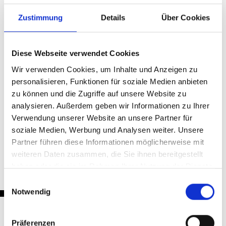
um Bischof Rudolf Voderholzer, feierten das
weltumspannende Ereignis persönlich mit.
Zustimmung
Details
Über Cookies
(jas)
Diese Webseite verwendet Cookies
Teilen & Drucken
Wir verwenden Cookies, um Inhalte und Anzeigen zu
personalisieren, Funktionen für soziale Medien anbieten
zu können und die Zugriffe auf unsere Website zu
analysieren. Außerdem geben wir Informationen zu Ihrer
Verwendung unserer Website an unsere Partner für
Zurück
soziale Medien, Werbung und Analysen weiter. Unsere
Partner führen diese Informationen möglicherweise mit
weiteren Daten zusammen, die Sie ihnen bereitgestellt
haben oder die sie im Rahmen Ihrer Nutzung der Dienste
gesammelt haben.
Einwilligungsauswahl
Notwendig
Präferenzen