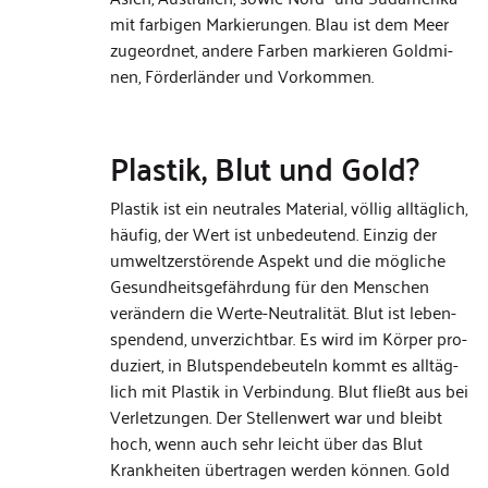
mit far­bi­gen Markie­run­gen. Blau ist dem Meer
zuge­ord­net, andere Far­ben mar­kie­ren Gold­mi­
nen, För­der­län­der und Vor­kom­men.
Plastik, Blut und Gold?
Plas­tik ist ein neu­tra­les Mate­rial, völ­lig all­täg­lich,
häu­fig, der Wert ist unbe­deu­tend. Ein­zig der
umwelt­zer­stö­rende Aspekt und die mög­li­che
Gesund­heits­ge­fähr­dung für den Men­schen
verändern die Werte-Neutralität. Blut ist leben­
spen­dend, unver­zicht­bar. Es wird im Kör­per pro­
du­ziert, in Blut­spen­de­beu­teln kommt es all­täg­
lich mit Plas­tik in Ver­bin­dung. Blut fließt aus bei
Ver­let­zun­gen. Der Stel­len­wert war und bleibt
hoch, wenn auch sehr leicht über das Blut
Krankhei­ten über­tra­gen wer­den kön­nen. Gold