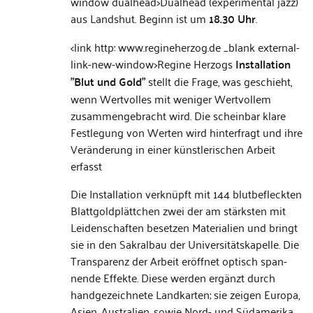
window dualhead>Dualhead (expe­ri­men­tal jazz)
aus Lands­hut. Beginn ist um
18.30 Uhr
.
<link http: www.regineherzog.de _blank external-
link-new-window>Regine Her­zogs
Instal­la­tion
"Blut und Gold"
stellt die Frage, was geschieht,
wenn Wert­vol­les mit weni­ger Wert­vol­lem
zusam­men­ge­bracht wird. Die schein­bar klare
Fest­le­gung von Wer­ten wird hin­ter­fragt und ihre
Ver­än­de­rung in einer künst­le­ri­schen Arbeit
erfasst
Die Instal­la­tion verknüpft mit 144 blut­be­fleck­ten
Blatt­gold­plätt­chen zwei der am stärks­ten mit
Lei­den­schaf­ten beset­zen Mate­ria­lien und bringt
sie in den Sakral­bau der Universitätskapelle. Die
Trans­pa­renz der Arbeit eröff­net optisch span­
nende Effekte. Diese wer­den ergänzt durch
hand­ge­zeich­nete Land­kar­ten; sie zei­gen Europa,
Asien, Aus­tra­lien, sowie Nord- und Süd­ame­rika