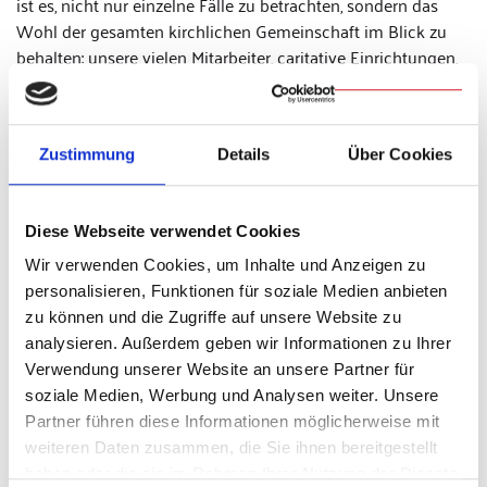
ist es, nicht nur einzelne Fälle zu betrachten, sondern das
Wohl der gesamten kirchlichen Gemeinschaft im Blick zu
behalten: unsere vielen Mitarbeiter, caritative Einrichtungen,
Bildungseinrichtungen etc. Freiwillige Zahlungen in
erheblicher Höhe an einzelne Personen würde dieser
Verantwortung nicht gerecht.
Zustimmung
Details
Über Cookies
Anerkennungsleistungen
Wir verweisen zudem auf das bestehende Verfahren der
Diese Webseite verwendet Cookies
Unabhängigen Kommission für Anerkennungsleistungen
Wir verwenden Cookies, um Inhalte und Anzeigen zu
(UKA). Dieses ermöglicht Zahlungen nach einer
personalisieren, Funktionen für soziale Medien anbieten
vereinfachten Prüfung, um Betroffene zu entlasten und nicht
zu können und die Zugriffe auf unsere Website zu
zu retraumatisieren. Es ist ein bewusst gewähltes christliches
analysieren. Außerdem geben wir Informationen zu Ihrer
Entgegenkommen, dass wir in diesem Verfahren auf Be-
Verwendung unserer Website an unsere Partner für
oder Nachweise verzichten. Zudem weisen wir darauf hin,
soziale Medien, Werbung und Analysen weiter. Unsere
dass das Verfahren bei der UKA in Bonn gut aufgehoben ist.
Partner führen diese Informationen möglicherweise mit
Dieses halten wir für interessengerecht, weil Betroffene ohne
weiteren Daten zusammen, die Sie ihnen bereitgestellt
weitere Nachweise, lediglich durch eine
haben oder die sie im Rahmen Ihrer Nutzung der Dienste
Plausibilitätsprüfung, Anerkennungsleistungen erhalten