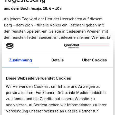
aus dem Buch Jesaja, 25, 6 – 10a
An jenem Tag wird der Herr der Heerscharen auf diesem
Berg – dem Zion – für alle Völker ein Festmahl geben mit
den feinsten Speisen, ein Gelage mit erlesenen Weinen, mit
den feinsten, fetten Speisen, mit erlesenen, reinen Weinen. Er
verschlingt auf diesem Berg die Hülle, die alle Völker verhüllt,
und die Decke, die alle Nationen bedeckt. Er hat den Tod für
immer verschlungen und Gott, der Herr, wird die Tränen von
Zustimmung
Details
Über Cookies
jedem Gesicht abwischen und die Schande seines Volkes
entfernt er von der ganzen Erde, denn der Herr hat
gesprochen. An jenem Tag wird man sagen: Siehe, das ist
Diese Webseite verwendet Cookies
unser Gott, auf ihn haben wir gehofft, dass er uns rettet. Das
ist der Herr, auf ihn haben wir gehofft. Wir wollen jubeln und
Wir verwenden Cookies, um Inhalte und Anzeigen zu
uns freuen über seine rettende Tat. Denn die Hand des Herrn
personalisieren, Funktionen für soziale Medien anbieten
ruht auf diesem Berg.
zu können und die Zugriffe auf unsere Website zu
analysieren. Außerdem geben wir Informationen zu Ihrer
Text: Vatican News
Verwendung unserer Website an unsere Partner für