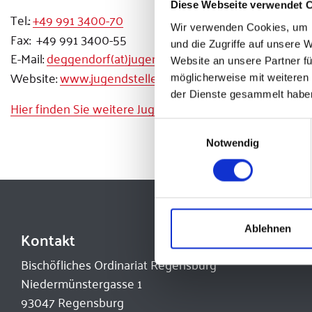
Diese Webseite verwendet 
Tel.:
+49 991 3400-70
Wir verwenden Cookies, um I
Fax: +49 991 3400-55
und die Zugriffe auf unsere 
E-Mail:
deggendorf(at)jugendstelle.de
Website an unsere Partner fü
Website:
www.jugendstelle-deggendorf.de
möglicherweise mit weiteren
der Dienste gesammelt habe
Hier finden Sie weitere Jugendstellen.
Einwilligungsauswahl
Notwendig
Ablehnen
Kontakt
Bischöfliches Ordinariat Regensburg
Niedermünstergasse 1
93047 Regensburg