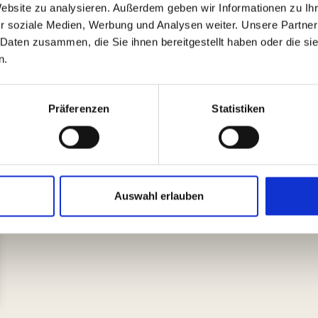
sie gebaut und wie heißt wohl der Baustil? Schlüpft in d
Website zu analysieren. Außerdem geben wir Informationen zu I
Skelett mit der Kathedrale zu tun hat! Im Anschluss dürf
r soziale Medien, Werbung und Analysen weiter. Unsere Partner
 Daten zusammen, die Sie ihnen bereitgestellt haben oder die s
erstellen und mit nach Hause nehmen.
n.
Weitere Veranstaltungen des MUSEUM FÜR KINDER de
Präferenzen
Statistiken
Auswahl erlauben