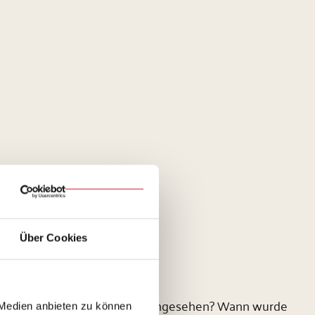
Über Cookies
e Fassade schon mal genauer angesehen? Wann wurde
 Medien anbieten zu können