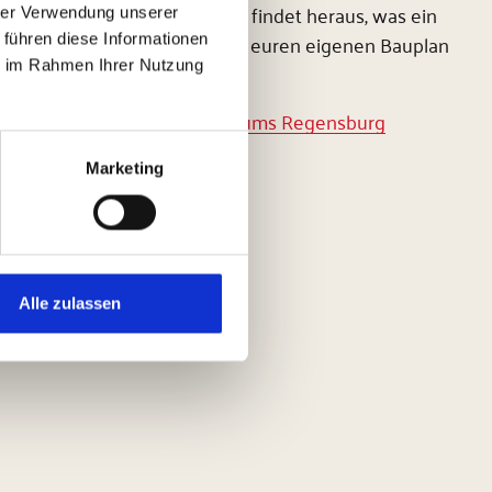
ie Rolle eines Architekten und findet heraus, was ein
hrer Verwendung unserer
t ihr mit Hilfe einer Blaupause euren eigenen Bauplan
 führen diese Informationen
ie im Rahmen Ihrer Nutzung
r Kunstsammlungen des Bistums Regensburg
Marketing
Alle zulassen