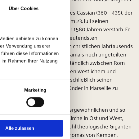
Über Cookies
Die Rede ist vom hl. Johannes Cassian (360 – 435), der
in der katholischen Kirche am 23. Juli seinen
Gedenktag hat und vor über 1580 Jahren verstarb. Er
zählt zweifellos zu den bedeutendsten
 Medien anbieten zu können
Persönlichkeiten des ersten christlichen Jahrtausends
hrer Verwendung unserer
– und bewegte sich in der damals noch ungeteilten
 führen diese Informationen
Christenheit wie selbstverständlich zwischen Rom
ie im Rahmen Ihrer Nutzung
und Konstantinopel, zwischen westlichem und
östlichem Christentum, um schließlich seinen
Lebensabend als Klostergründer in Marseille zu
Marketing
beenden.
Wie kam es zu diesem außergewöhnlichen und so
fruchtbaren Leben für die Kirche in Ost und West,
welches nachweißlich sowohl theologische Giganten
Alle zulassen
wie Benedikt von Nursia, Thomas von Kempen,