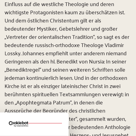
Einfluss auf die westliche Theologie und deren
wichtigste Protagonisten kaum zu überschätzen ist.
Und dem östlichen Christentum gilt er als
bedeutender Mystiker, Gebetslehrer und großer
„Vertreter der orientalischen Tradition“, so sagt es der
bedeutende russisch-orthodoxe Theologe Vladimir
Lossky. Johannes empfiehlt unter anderem niemand
Geringeren als den hl. Benedikt von Nursia: In seiner
„Benediktregel“ und seinen weiteren Schriften solle
jedeman kontinuierlich lesen. Und in der orthodoxen
Kirche ist er als einziger lateinischer Christ in zwei
berühmten spirituellen Textsammlungen verewigt: in
den „Apophtegmata Patrum“, in denen die
Aussprüche der Begründer des christlichen
Mönchtums, der „Wüstenväter“, gesammelt wurden,
sowie in der „Philokalie“, der bedeutenden Anthologie
der orthodoxen Kirche zum Herzens- und Jesusgebet.