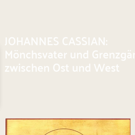
JOHANNES CASSIAN:
Mönchsvater und Grenzgä
zwischen Ost und West