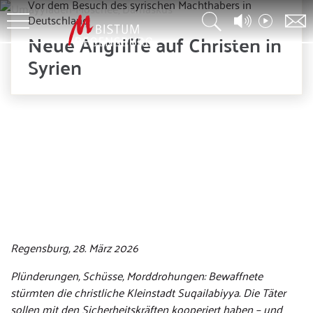
Vor dem Besuch des syrischen Machthabers in
Deutschland
Neue Angriffe auf Christen in
Syrien
© stock.adobe / Pop Gino
Regensburg, 28. März 2026
Plünderungen, Schüsse, Morddrohungen: Bewaffnete
stürmten die christliche Kleinstadt Suqailabiyya. Die Täter
sollen mit den Sicherheitskräften kooperiert haben – und