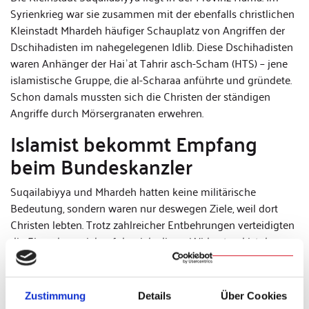
Syrienkrieg war sie zusammen mit der ebenfalls christlichen
Kleinstadt Mhardeh häufiger Schauplatz von Angriffen der
Dschihadisten im nahegelegenen Idlib. Diese Dschihadisten
waren Anhänger der Haiʾat Tahrir asch-Scham (HTS) – jene
islamistische Gruppe, die al-Scharaa anführte und gründete.
Schon damals mussten sich die Christen der ständigen
Angriffe durch Mörsergranaten erwehren.
Islamist bekommt Empfang
beim Bundeskanzler
Suqailabiyya und Mhardeh hatten keine militärische
Bedeutung, sondern waren nur deswegen Ziele, weil dort
Christen lebten. Trotz zahlreicher Entbehrungen verteidigten
die Einwohner sich erfolgreich; dieser Widerstand ist den
Islamisten offenbar im Gedächtnis geblieben. Der Fall
erinnert an den christlichen Bürgermeister Suleyman Khalil,
der das Dorf Sadat gegen die Islamisten verteidigte, und seit
Zustimmung
Details
Über Cookies
dem Antritt von al-Scharaa ohne Anklage im Gefängnis sitzt.