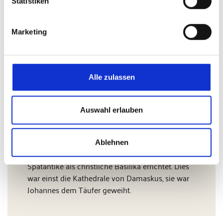
Statistiken
(sig)
Marketing
Weitere Infos
Alle zulassen
Unser Bild hat hohen Symbolwert. Es zeigt die
Umayyiaden-Moschee in Damaskus, ein Symbol
Auswahl erlauben
für die nun bald vollständige Islamisierung
Syriens, die durch den neuen Machhaber Al-
Scharaa massiv vorangetrieben wird. Denn wie
Ablehnen
unschwer erkennbar ist, wurde dieser Bau in der
Spätantike als christliche Basilika errichtet. Dies
war einst die Kathedrale von Damaskus, sie war
Johannes dem Täufer geweiht.