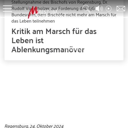
Stellungnahme des Bischofs von Regensburg, Dr.
Rudolf Voderholzer, zur Forderung des KjG
Bundesrates, dass Bischöfe nicht mehr am Marsch für
das Leben teilnehmen
Kritik am Marsch für das
Leben ist
Ablenkungsmanöver
©Prostock-Studio – stock.adobe.com
Regensburg, 24. Oktober 2024