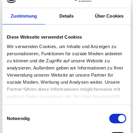
will ich tatenlos zusehen, wie jährlich ca. 100.000
ungeborene Menschen ihrer Freiheit und Zukunft beraubt
Zustimmung
Details
Über Cookies
werden, Menschen, die, wenn sie die Chance dazu bekämen,
einen echten Unterschied im Leben vieler weiterer Menschen
machen könnten.
Diese Webseite verwendet Cookies
Ich kann nicht verstehen, wie man einerseits für Umwelt-,
Wir verwenden Cookies, um Inhalte und Anzeigen zu
Arten- und Minderheitenschutz eintreten kann und
personalisieren, Funktionen für soziale Medien anbieten
andererseits scheinbar tatenlos bei massenhafter Abtreibung
zu können und die Zugriffe auf unsere Website zu
und beispielsweise auch bei der Entsorgung befruchteter
analysieren. Außerdem geben wir Informationen zu Ihrer
Eizellen in Kinderwunschzentren oder Krankenhauslaboren
Verwendung unserer Website an unsere Partner für
zusieht.
soziale Medien, Werbung und Analysen weiter. Unsere
Partner führen diese Informationen möglicherweise mit
Einsatz für die Würde eines
weiteren Daten zusammen, die Sie ihnen bereitgestellt
jeden Menschen von Anfang an
haben oder die sie im Rahmen Ihrer Nutzung der Dienste
gesammelt haben.
Einwilligungsauswahl
Wir brauchen gesamtgesellschaftlich einen Wandel hin zu
Notwendig
einer Willkommenskultur für
alle
Menschen. Seit den
Anfängen der Kirche waren die Christen Vorreiter bei diesem