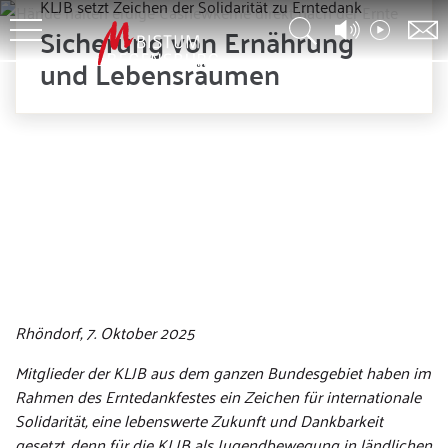
KLJB setzt Zeichen der Solidarität zu Erntedank
Sicherung von Ernährung
und Lebensräumen
© KLJB Deutschland e.V.
Rhöndorf, 7. Oktober 2025
Mitglieder der KLJB aus dem ganzen Bundesgebiet haben im
Rahmen des Erntedankfestes ein Zeichen für internationale
Solidarität, eine lebenswerte Zukunft und Dankbarkeit
gesetzt, denn für die KLJB als Jugendbewegung in ländlichen