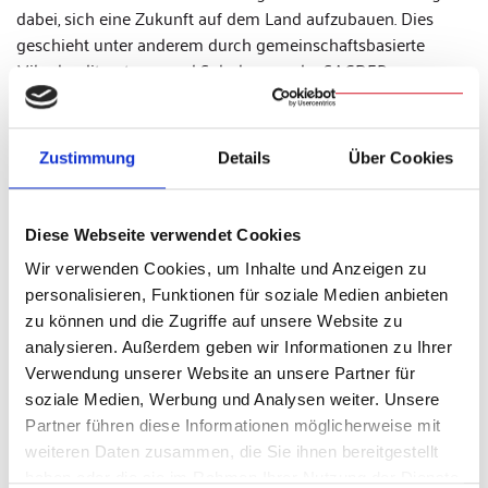
dabei, sich eine Zukunft auf dem Land aufzubauen. Dies
geschieht unter anderem durch gemeinschaftsbasierte
Mikrokreditsysteme und Schulungen der SACDEP zu
ökologischer und nachhaltiger Landwirtschaft.
KLJB veröffentlicht Krimidinner
Zustimmung
Details
Über Cookies
zu Erntedank
Passend zum Erntedankfest veröffentlicht die KLJB das
Diese Webseite verwendet Cookies
Krimidinner
Der Fluch der Goldenen Ähre
: Im fiktiven Dorf
Kuhlingen steht das Erntedankfest kurz bevor, doch plötzlich
Wir verwenden Cookies, um Inhalte und Anzeigen zu
ist die Goldene Ähre verschwunden. Wurde sie gestohlen
personalisieren, Funktionen für soziale Medien anbieten
oder hat der jahrhundertealte Fluch etwas damit zu tun?
zu können und die Zugriffe auf unsere Website zu
Dieses Rätsel kann ab sofort von bis zu zehn Spielern
analysieren. Außerdem geben wir Informationen zu Ihrer
gemeinsam gelöst und zum Preis von 7,50 Euro als
Verwendung unserer Website an unsere Partner für
Printausgabe oder 2,50 Euro als Download über das
soziale Medien, Werbung und Analysen weiter. Unsere
Sekretariat der KLJB-Bundesebene bestellt werden.
Partner führen diese Informationen möglicherweise mit
weiteren Daten zusammen, die Sie ihnen bereitgestellt
haben oder die sie im Rahmen Ihrer Nutzung der Dienste