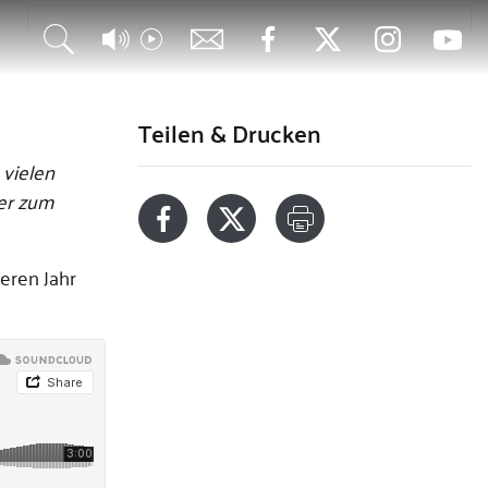
Jubiläumsjahr bei den Regensburger Domspatzen
1050 Jahre - WOW!
Teilen & Drucken
 vielen
der zum
eren Jahr