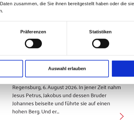
 Daten zusammen, die Sie ihnen bereitgestellt haben oder die s
n.
Präferenzen
Statistiken
6. August 2026, Fest der Verklärung des Herrn
Auswahl erlauben
Evangelium des Tages
Regensburg, 6. August 2026. In jener Zeit nahm
Jesus Petrus, Jakobus und dessen Bruder
Johannes beiseite und führte sie auf einen
hohen Berg. Und er…