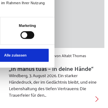
ie im Rahmen Ihrer Nutzung
Marketing
Trauerfeier und Beisetzung von Altabt Thomas
Alle zulassen
Handgrätinger in Windberg
„In manus tuas – In deine Hände“
Windberg, 3. August 2026. Ein starker
Händedruck, der im Gedächtnis bleibt, und eine
Lebenshaltung des tiefen Vertrauens: Die
Trauerfeier für den…