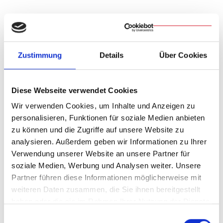
Weitere Ehevorbereitungskurse - online und in Präsenz -
finden das ganze Jahr über im Bistum Regensburg statt.
Zustimmung
Details
Über Cookies
Weitere Informationen dazu finden sich auf der Website
trau-dich-kirchlich.de
oder bei der
Fachstelle Ehe und Familie
.
Diese Webseite verwendet Cookies
Text und Video: Lea Grosser
Wir verwenden Cookies, um Inhalte und Anzeigen zu
personalisieren, Funktionen für soziale Medien anbieten
zu können und die Zugriffe auf unsere Website zu
Teilen & Drucken
analysieren. Außerdem geben wir Informationen zu Ihrer
Verwendung unserer Website an unsere Partner für
soziale Medien, Werbung und Analysen weiter. Unsere
Partner führen diese Informationen möglicherweise mit
weiteren Daten zusammen, die Sie ihnen bereitgestellt
haben oder die sie im Rahmen Ihrer Nutzung der Dienste
Zurück
gesammelt haben.
Einwilligungsauswahl