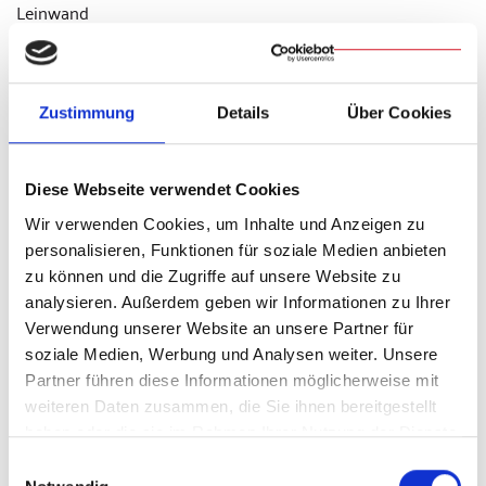
Tanja Kubani, Ratisbonangle: An – Auf – Über – Unter, Acryl
auf Leinwand, 2011.
Ein neuer Blick auf die
Zustimmung
Details
Über Cookies
Kathedrale
In dieser Zusammenschau eröffnet FASZINATION
Diese Webseite verwendet Cookies
KATHEDRALE nicht nur museale Sichtweisen, sondern
Wir verwenden Cookies, um Inhalte und Anzeigen zu
vergegenwärtigt die gotische Kathedrale als lebendigen
personalisieren, Funktionen für soziale Medien anbieten
Resonanzraum. Die präsentierten Werke machen erfahrbar,
zu können und die Zugriffe auf unsere Website zu
wie stark St. Peter bis heute künstlerische Imaginationen
analysieren. Außerdem geben wir Informationen zu Ihrer
prägt und welche Aktualität und Relevanz der monumentale
Verwendung unserer Website an unsere Partner für
Sakralbau im 21. Jahrhundert besitzt. Die Ausstellung lädt
soziale Medien, Werbung und Analysen weiter. Unsere
dazu ein, die Kathedrale neu zu betrachten – als
Partner führen diese Informationen möglicherweise mit
architektonisches Meisterwerk, als spirituellen Ort und als
weiteren Daten zusammen, die Sie ihnen bereitgestellt
kulturelle Inspirationsquelle, die über Jahrhunderte hinweg
haben oder die sie im Rahmen Ihrer Nutzung der Dienste
nichts von ihrer Faszination verloren hat.
gesammelt haben.
Einwilligungsauswahl
Die Ausstellung wird in der frühgotischen Museumskirche St.