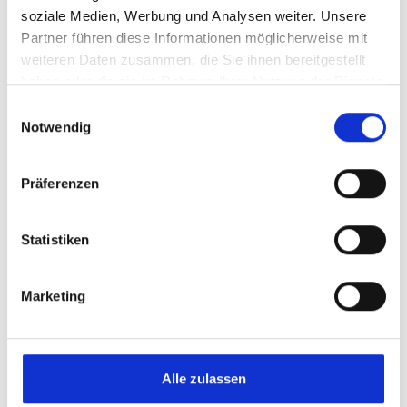
Bischöflicher Stuhl von Regensburg
soziale Medien, Werbung und Analysen weiter. Unsere
KdöR
Partner führen diese Informationen möglicherweise mit
weiteren Daten zusammen, die Sie ihnen bereitgestellt
haben oder die sie im Rahmen Ihrer Nutzung der Dienste
gesammelt haben.
Einwilligungsauswahl
Notwendig
Präferenzen
Statistiken
Caritas Kindertageseinrichtungen im
Bistum Regensburg gGmbH
Marketing
Alle zulassen