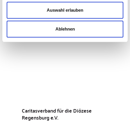
Auswahl erlauben
Caritas Krankenhaus St. Maria
Ablehnen
gemeinnützige GmbH
Caritasverband für die Diözese
Regensburg e.V.