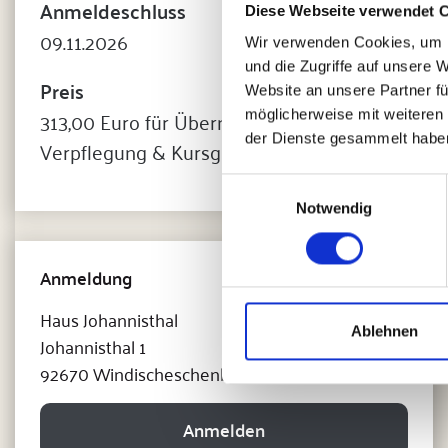
Anmeldeschluss
Diese Webseite verwendet 
09.11.2026
Wir verwenden Cookies, um I
und die Zugriffe auf unsere 
Preis
Website an unsere Partner fü
313,00 Euro für Übernachtung,
möglicherweise mit weiteren
der Dienste gesammelt habe
Verpflegung & Kursgebühr
Einwilligungsauswahl
Notwendig
Anmeldung
Haus Johannisthal
Ablehnen
Johannisthal 1
92670 Windischeschenbach
Anmelden