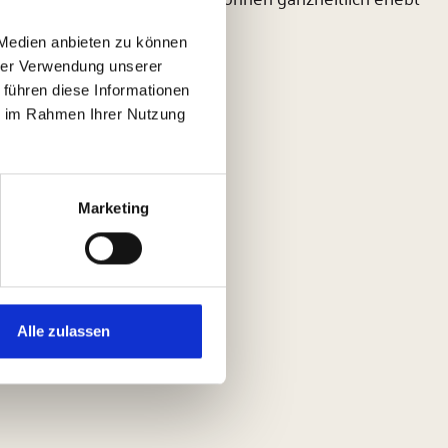
 Medien anbieten zu können
 Figuren.
hrer Verwendung unserer
 führen diese Informationen
ie im Rahmen Ihrer Nutzung
Marketing
Alle zulassen