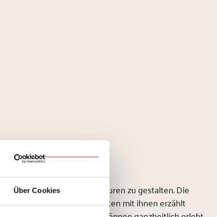
r Schritt zwei LEA-Erzählfiguren zu gestalten. Die
Über Cookies
es können aber auch Geschichten mit ihnen erzählt
chtbare Szenen umsetzen und können ganzheitlich erlebt