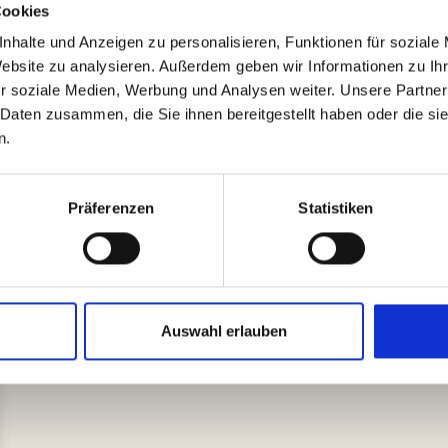
Cookies
werden.
nhalte und Anzeigen zu personalisieren, Funktionen für soziale
Neben den Werkeinheiten gibt es kurze Impulse mit den
Website zu analysieren. Außerdem geben wir Informationen zu I
r soziale Medien, Werbung und Analysen weiter. Unsere Partner
Leitung:
Frau Gertraud Baldauf
 Daten zusammen, die Sie ihnen bereitgestellt haben oder die s
n.
Dauer:
Fr 13.11.26 18:00 Uhr bis
So 15.11.26 13:00 Uhr
Präferenzen
Statistiken
Details und was mitzubringen ist finden Sie
hier:
Auswahl erlauben