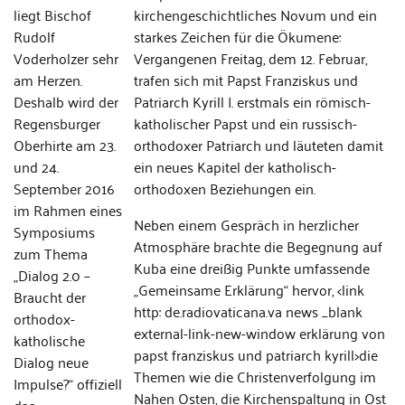
liegt Bischof
kirchengeschichtliches Novum und ein
Rudolf
starkes Zeichen für die Ökumene:
Voderholzer sehr
Vergangenen Freitag, dem 12. Februar,
am Herzen.
trafen sich mit Papst Franziskus und
Deshalb wird der
Patriarch Kyrill I. erstmals ein römisch-
Regensburger
katholischer Papst und ein russisch-
Oberhirte am 23.
orthodoxer Patriarch und läuteten damit
und 24.
ein neues Kapitel der katholisch-
September 2016
orthodoxen Beziehungen ein.
im Rahmen eines
Neben einem Gespräch in herzlicher
Symposiums
Atmosphäre brachte die Begegnung auf
zum Thema
Kuba eine dreißig Punkte umfassende
„Dialog 2.0 –
„Gemeinsame Erklärung“ hervor, <link
Braucht der
http: de.radiovaticana.va news _blank
orthodox-
external-link-new-window erklärung von
katholische
papst franziskus und patriarch kyrill>die
Dialog neue
Themen wie die Christenverfolgung im
Impulse?“ offiziell
Nahen Osten, die Kirchenspaltung in Ost