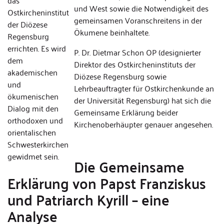
das
und West sowie die Notwendigkeit des
Ostkircheninstitut
gemeinsamen Voranschreitens in der
der Diözese
Ökumene beinhaltete.
Regensburg
errichten. Es wird
P. Dr. Dietmar Schon OP (designierter
dem
Direktor des Ostkircheninstituts der
akademischen
Diözese Regensburg sowie
und
Lehrbeauftragter für Ostkirchenkunde an
ökumenischen
der Universität Regensburg) hat sich die
Dialog mit den
Gemeinsame Erklärung beider
orthodoxen und
Kirchenoberhäupter genauer angesehen.
orientalischen
Schwesterkirchen
gewidmet sein.
Die Gemeinsame
Erklärung von Papst Franziskus
und Patriarch Kyrill – eine
Analyse