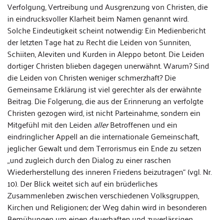
Verfolgung, Vertreibung und Ausgrenzung von Christen, die
in eindrucksvoller Klarheit beim Namen genannt wird.
Solche Eindeutigkeit scheint notwendig: Ein Medienbericht
der letzten Tage hat zu Recht die Leiden von Sunniten,
Schiiten, Aleviten und Kurden in Aleppo betont. Die Leiden
dortiger Christen blieben dagegen unerwähnt. Warum? Sind
die Leiden von Christen weniger schmerzhaft? Die
Gemeinsame Erklärung ist viel gerechter als der erwähnte
Beitrag. Die Folgerung, die aus der Erinnerung an verfolgte
Christen gezogen wird, ist nicht Parteinahme, sondern ein
Mitgefühl mit den Leiden
aller
Betroffenen und ein
eindringlicher Appell an die internationale Gemeinschaft,
jeglicher Gewalt und dem Terrorismus ein Ende zu setzen
„und zugleich durch den Dialog zu einer raschen
Wiederherstellung des inneren Friedens beizutragen“ (vgl. Nr.
10). Der Blick weitet sich auf ein brüderliches
Zusammenleben zwischen verschiedenen Volksgruppen,
Kirchen und Religionen; der Weg dahin wird in besonderen
Bemühungen um einen dauerhaften und zuverlässigen