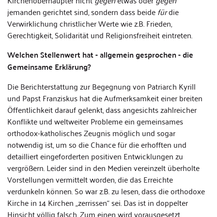
Kirchenoberhäupter nicht
gegen
etwas oder
gegen
jemanden gerichtet sind, sondern dass beide
für
die
Verwirklichung christlicher Werte wie z.B. Frieden,
Gerechtigkeit, Solidarität und Religionsfreiheit eintreten.
Welchen Stellenwert hat - allgemein gesprochen - die
Gemeinsame Erklärung?
Die Berichterstattung zur Begegnung von Patriarch Kyrill
und Papst Franziskus hat die Aufmerksamkeit einer breiten
Öffentlichkeit darauf gelenkt, dass angesichts zahlreicher
Konflikte und weltweiter Probleme ein gemeinsames
orthodox-katholisches Zeugnis möglich und sogar
notwendig ist, um so die Chance für die erhofften und
detailliert eingeforderten positiven Entwicklungen zu
vergrößern. Leider sind in den Medien vereinzelt überholte
Vorstellungen vermittelt worden, die das Erreichte
verdunkeln können. So war z.B. zu lesen, dass die orthodoxe
Kirche in 14 Kirchen „zerrissen“ sei. Das ist in doppelter
Hinsicht völlig falsch. Zum einen wird vorausgesetzt,