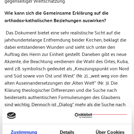
gegenseitiger Wertschätzung.
Wie kann sich die Gemeinsame Erklärung auf die
orthodox-katholischen Beziehungen auswirken?
Das Dokument bietet eine sehr realistische Sicht auf die
jahrhundertelange Entfremdung beider Kirchen, beklagt die
dabei entstandenen Wunden und sieht sich unter den
Auftrag des Herrn zur Einheit gestellt. Daneben gibt es neue
Akzente, die Beachtung verdienen: die Wahl des Ortes, Kuba,
wird z.B. symbolisch gedeutet als „Kreuzungspunkt von Nord
und Süd sowie von Ost und West“ (Nr. 2), „weit weg von den
alten Auseinandersetzungen der ‚Alten Welt‘“ (Nr. 3). Die
Klärung theologischer Differenzen und die Suche nach
beiderseits authentischen Formulierungen des Glaubens
sind wichtig. Dennoch ist „Dialog“ mehr als die Suche nach
Erklärungen, wer sich was vor Jahrhunderten gedacht hat, als
dieses oder jenes Buch oder Dokument verfasst wurde.
„Dialog“ wird zwischen sich beständig entwickelnden,
dynamischen Kirchen geführt und zwar heute. Deshalb
Zustimmung
Details
Über Cookies