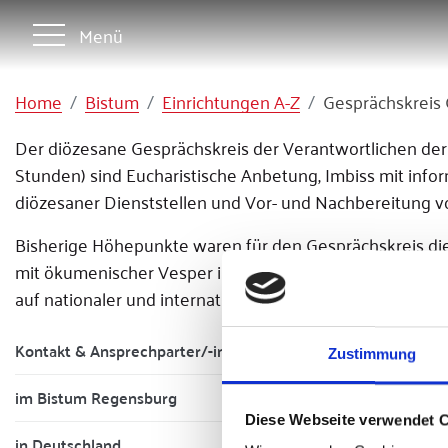
Menü
Home
Bistum
Einrichtungen A-Z
Gesprächskreis 
Der diözesane Gesprächskreis der Verantwortlichen der 
Stunden) sind Eucharistische Anbetung, Imbiss mit in
diözesaner Dienststellen und Vor- und Nachbereitung v
Bisherige Höhepunkte waren für den Gesprächskreis die 
mit ökumenischer Vesper im Regensburger Dom und polit
auf nationaler und internationaler Ebene und in der Ök
Kontakt & Ansprechparter/-in
Zustimmung
im Bistum Regensburg
Diese Webseite verwendet 
in Deutschland