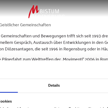
Geistlicher Gemeinschaften
Gemeinschaften und Bewegungen trifft sich seit 1993 dreim
formellem Gespräch, Austausch über Entwicklungen in den
on Diözesantagen, die seit 1996 in Regensburg oder in H
Pilgerfahrt zum Welttreffen der „Movimenti“ 2006 in Rom
ischem Festakt im Historischen Reichssaal Regensburg. Z
umene lesen Sie hier mehr.
Details
Cookies