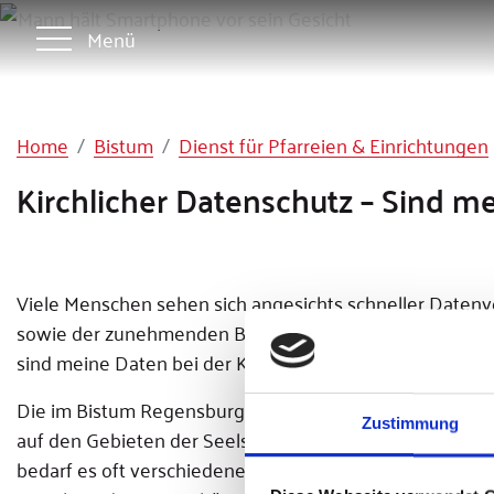
Menü
Home
Bistum
Dienst für Pfarreien & Einrichtungen
Kirchlicher Datenschutz – Sind me
Viele Menschen sehen sich angesichts schneller Datenve
sowie der zunehmenden Beliebtheit von Social Media-Die
sind meine Daten bei der Kirche?
Die im Bistum Regensburg gelegenen Pfarreien, Verbänd
Zustimmung
auf den Gebieten der Seelsorge und der Caritas zum W
bedarf es oft verschiedener, die einzelne Person betreff