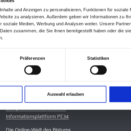
 mit seinen personenbezogenen Daten in seinem Persönlich
Cookies
nhalte und Anzeigen zu personalisieren, Funktionen für soziale
Website zu analysieren. Außerdem geben wir Informationen zu I
r soziale Medien, Werbung und Analysen weiter. Unsere Partner
 Daten zusammen, die Sie ihnen bereitgestellt haben oder die s
n.
Präferenzen
Statistiken
Quicklinks
Auswahl erlauben
Lernplattform des Bistums
Informationsplattform PE34
Die Online-Welt des Bistums