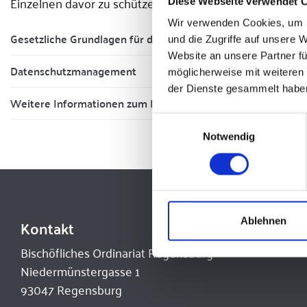
Einzelnen davor zu schützen, dass er durch den Umgang
Diese Webseite verwendet 
Wir verwenden Cookies, um I
Gesetzliche Grundlagen für den kirchlichen Datenschutz
und die Zugriffe auf unsere 
Website an unsere Partner fü
Datenschutzmanagement
möglicherweise mit weiteren
der Dienste gesammelt habe
Weitere Informationen zum Datenschutz
Einwilligungsauswahl
Notwendig
Kontakt
Ablehnen
Bischöfliches Ordinariat Regensburg
Niedermünstergasse 1
93047 Regensburg