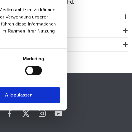
keitsrecht beeinträchtigt wird.
 Medien anbieten zu können
hrer Verwendung unserer
 führen diese Informationen
ie im Rahmen Ihrer Nutzung
Marketing
Social Media
Alle zulassen