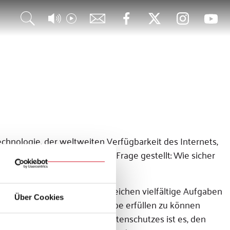
chnologie, der weltweiten Verfügbarkeit des Internets,
denen Gefahren auch vor die Frage gestellt: Wie sicher
men in ihren jeweiligen Bereichen vielfältige Aufgaben
Über Cookies
n Menschen. Um diese Aufgabe erfüllen zu können
 und Zweck des kirchlichen Datenschutzes ist es, den